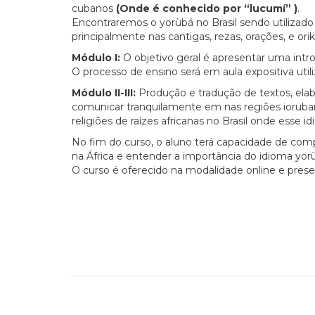
cubanos
(Onde é conhecido por “lucumí” )
.
Encontraremos o yorùbá no Brasil sendo utilizado c
principalmente nas cantigas, rezas, orações, e or
Módulo I:
O objetivo geral é apresentar uma introd
O processo de ensino será em aula expositiva util
Módulo II-III:
Produção e tradução de textos, elab
comunicar tranquilamente em nas regiões ioruban
religiões de raízes africanas no Brasil onde esse i
No fim do curso, o aluno terá capacidade de co
na África e entender a importância do idioma yorùba
O curso é oferecido na modalidade online e presen