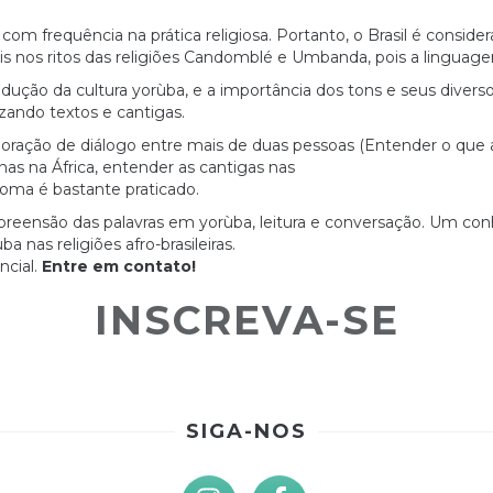
om frequência na prática religiosa. Portanto, o Brasil é consider
ikis nos ritos das religiões Candomblé e Umbanda, pois a linguage
ução da cultura yorùba, e a importância dos tons e seus diversos s
izando textos e cantigas.
oração de diálogo entre mais de duas pessoas (Entender o que a 
as na África, entender as cantigas nas
dioma é bastante praticado.
mpreensão das palavras em yorùba, leitura e conversação. Um c
 nas religiões afro-brasileiras.
cial.
Entre em contato!
INSCREVA-SE
SIGA-NOS