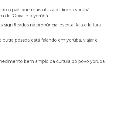
ado o país que mais utiliza o idioma yorùbá,
m de ‘Orixa’ é o yorùbá.
ignificados na pronúncia, escrita, fala e leitura.
outra pessoa está falando em yorùba, viajar e
onhecimento bem amplo da cultura do povo yorùba