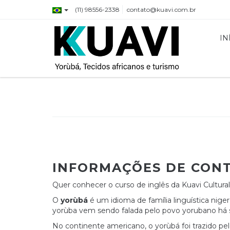
(11) 98556-2338
contato@kuavi.com.br
IN
INFORMAÇÕES DE CONT
Quer conhecer o curso de inglês da Kuavi Cultur
O
yorùbá
é um idioma de família linguística niger
yorùba vem sendo falada pelo povo yorubano há 
No continente americano, o yorùbá foi trazido pelos