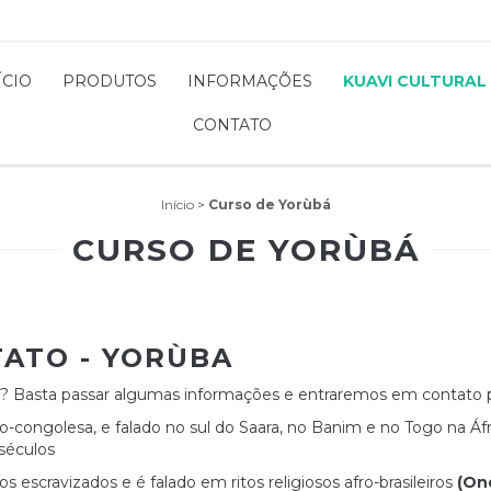
ÍCIO
PRODUTOS
INFORMAÇÕES
KUAVI CULTURAL
CONTATO
Início
>
Curso de Yorùbá
CURSO DE YORÙBÁ
ATO - YORÙBA
al? Basta passar algumas informações e entraremos em contato 
o-congolesa, e falado no sul do Saara, no Banim e no Togo na Áfr
séculos
 escravizados e é falado em ritos religiosos afro-brasileiros
(On