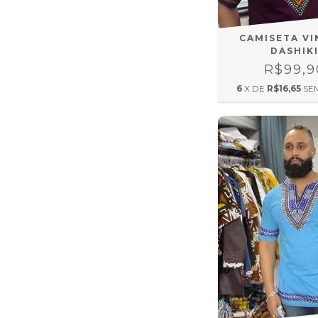
CAMISETA VI
DASHIK
R$99,9
6
X DE
R$16,65
SE