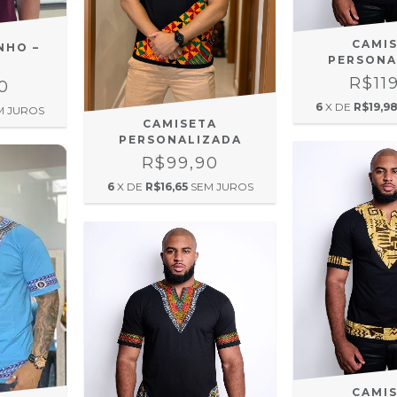
CAMI
NHO –
PERSONA
I
R$11
0
6
X DE
R$19,9
M JUROS
CAMISETA
PERSONALIZADA
R$99,90
6
X DE
R$16,65
SEM JUROS
CAMI