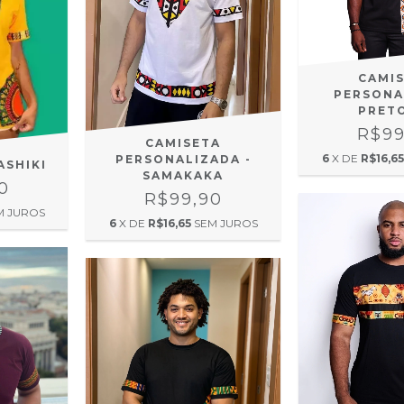
CAMI
PERSONA
PRET
R$99
CAMISETA
6
X DE
R$16,65
PERSONALIZADA -
ASHIKI
SAMAKAKA
0
R$99,90
M JUROS
6
X DE
R$16,65
SEM JUROS