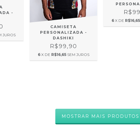
PERSONA
A
R$99
ADA -
I
6
X DE
R$16,65
0
CAMISETA
PERSONALIZADA -
M JUROS
DASHIKI
R$99,90
6
X DE
R$16,65
SEM JUROS
MOSTRAR MAIS PRODUTOS