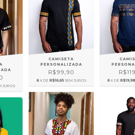
CAMISETA
CAMI
PERSONALIZADA
PERSONA
A
ZADA
R$99,90
R$11
0
6
X DE
R$16,65
SEM JUROS
6
X DE
R$19,9
M JUROS