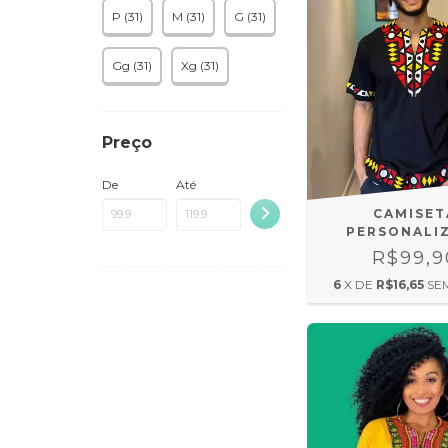
P (31)
M (31)
G (31)
Gg (31)
Xg (31)
Preço
De
Até
CAMISET
PERSONALI
R$99,9
6
X DE
R$16,65
SE