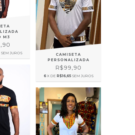
SETA
LIZADA
O M3
,90
SEM JUROS
CAMISETA
PERSONALIZADA
R$99,90
6
X DE
R$16,65
SEM JUROS