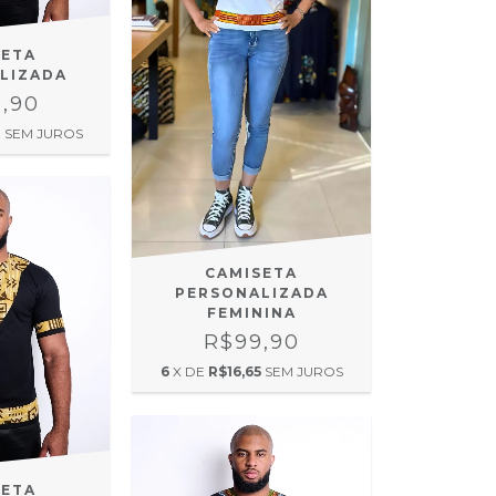
SETA
LIZADA
9,90
8
SEM JUROS
CAMISETA
PERSONALIZADA
FEMININA
R$99,90
6
X DE
R$16,65
SEM JUROS
SETA