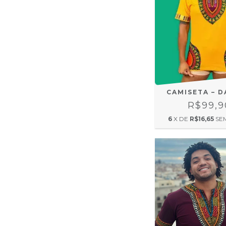
CAMISETA – D
R$99,9
6
X DE
R$16,65
SE