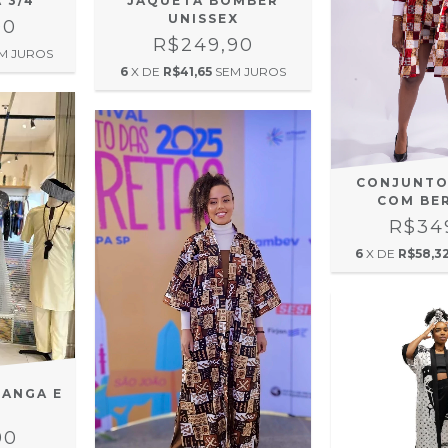
 3/4
JAQUETA BOMBER
UNISSEX
90
R$249,90
M JUROS
6
X DE
R$41,65
SEM JUROS
CONJUNTO
COM BE
R$34
6
X DE
R$58,3
ANGA E
S
90