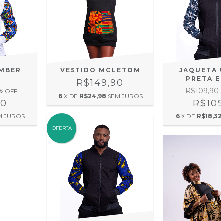
MBER
VESTIDO MOLETOM
JAQUETA 
X
PRETA E
R$149,90
R$109,90
% OFF
6
X DE
R$24,98
SEM JUROS
90
R$10
M JUROS
6
X DE
R$18,3
OFERTA