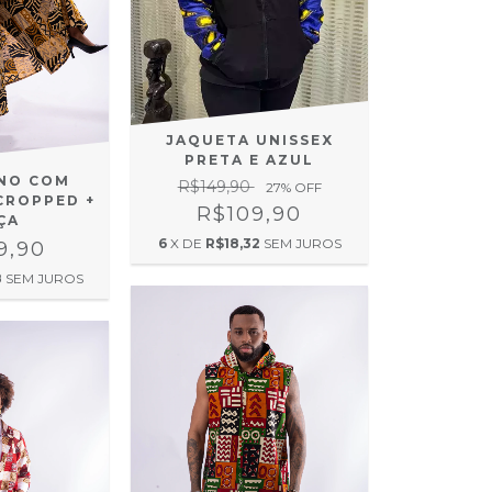
JAQUETA UNISSEX
PRETA E AZUL
ONO COM
R$149,90
27
% OFF
CROPPED +
R$109,90
ÇA
6
X DE
R$18,32
SEM JUROS
9,90
8
SEM JUROS