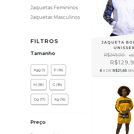
Jaquetas Femininos
Jaquetas Masculinos
FILTROS
JAQUETA BO
UNISSE
Tamanho
R$249,00
48
R$129,
Xgg (1)
P (16)
6
X DE
R$21,65
SE
M (18)
G (18)
Gg (17)
Xg (16)
Preço