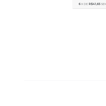
6
X DE
R$41,65
SE