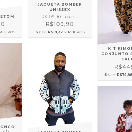
JAQUETA BOMBER
UNISSEX
LETOM
R$109,90
0
% OFF
90
R$109,90
M JUROS
6
X DE
R$18,32
SEM JUROS
KIT KIM
CONJUNTO 
CAL
R$44
6
X DE
R$74,9
LONGO