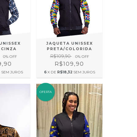
UNISSEX
JAQUETA UNISSEX
 CINZA
PRETA/COLORIDA
R$109,90
0
% OFF
0
% OFF
9,90
R$109,90
2
SEM JUROS
6
X DE
R$18,32
SEM JUROS
OFERTA