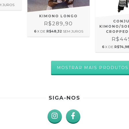
M JUROS
KIMONO LONGO
CONJ
R$289,90
KIMONO/SO
6
X DE
R$48,32
SEM JUROS
CROPPED
R$44
6
X DE
R$74,9
MOSTRAR MAIS PRODUTOS
SIGA-NOS