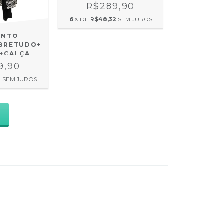
R$289,90
6
X DE
R$48,32
SEM JUROS
UNTO
BRETUDO+
+CALÇA
9,90
8
SEM JUROS