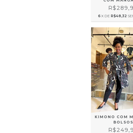
COM MANGA
R$289,
6
X DE
R$48,32
SE
KIMONO COM M
BOLSO
R$249,