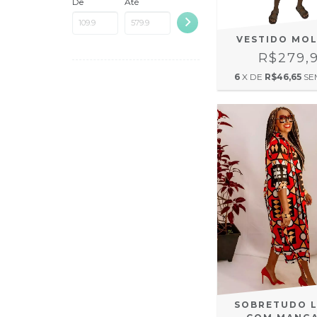
De
Até
VESTIDO MO
R$279,
6
X DE
R$46,65
SE
SOBRETUDO 