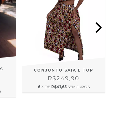
S
CONJUNTO SAIA E TOP
R$249,90
CONJU
CAL
6
X DE
R$41,65
SEM JUROS
S
6
X DE