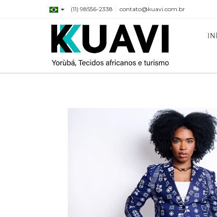
(11) 98556-2338
contato@kuavi.com.br
IN