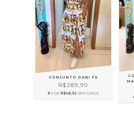
ED MAIS
C
CONJUNTO DANI F6
MA
R$289,90
0
6
X DE
R$48,32
SEM JUROS
 JUROS