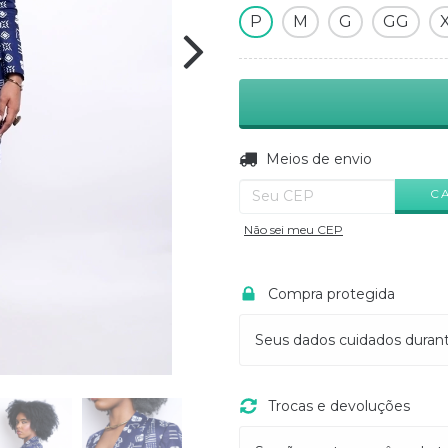
P
M
G
GG
Entregas para o CEP:
Meios de envio
C
Não sei meu CEP
Compra protegida
Seus dados cuidados duran
Trocas e devoluções