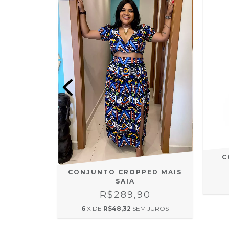
C
CONJUNTO CROPPED MAIS
 RETA +
SAIA
F2
R$289,90
0
6
X DE
R$48,32
SEM JUROS
 JUROS