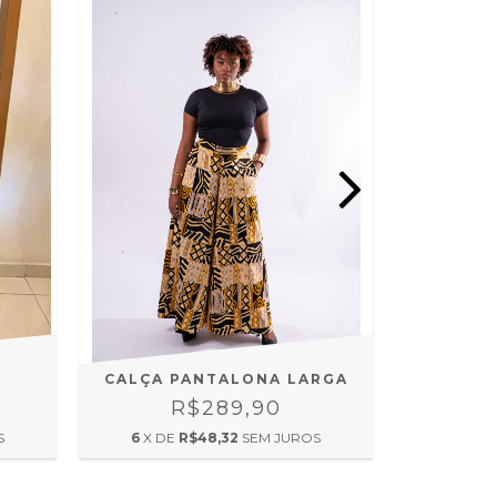
CONJ
6
CALÇA PANTALONA LARGA
R$289,90
6
X DE
S
6
X DE
R$48,32
SEM JUROS