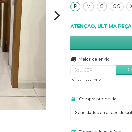
P
M
G
GG
ATENÇÃO, ÚLTIMA PEÇA
Entregas para o CEP:
Meios de envio
C
Não sei meu CEP
Compra protegida
Seus dados cuidados duran
Trocas e devoluções