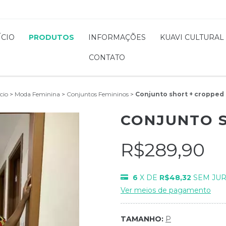
ÍCIO
PRODUTOS
INFORMAÇÕES
KUAVI CULTURAL
CONTATO
ício
>
Moda Feminina
>
Conjuntos Femininos
>
Conjunto short + cropped
CONJUNTO S
R$289,90
6
X DE
R$48,32
SEM JU
Ver meios de pagamento
TAMANHO:
P