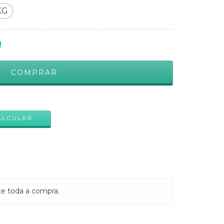
XG
!
ALTERAR CEP
ALCULAR
te toda a compra.