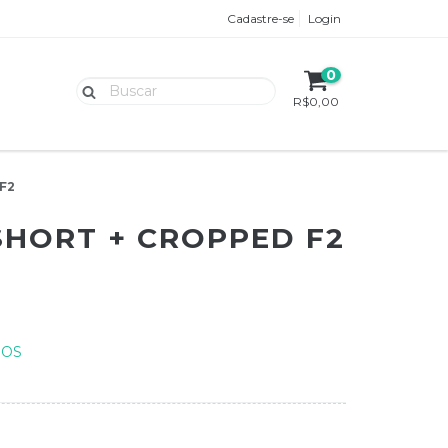
Cadastre-se
Login
0
R$0,00
 F2
HORT + CROPPED F2
ROS