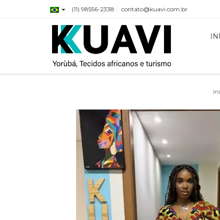
(11) 98556-2338
contato@kuavi.com.br
IN
In