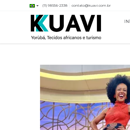
(11) 98556-2338
contato@kuavi.com.br
IN