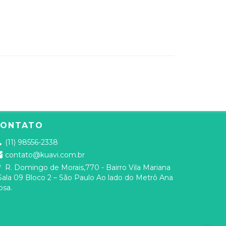
CONTATO
(11) 98556-2338
contato@kuavi.com.br
R. Domingo de Morais,770 - Bairro Vila Mariana
 Sala 09 Bloco 2 – São Paulo Ao lado do Metrô Ana
osa.