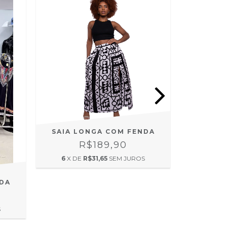
ESTOQUE
SAIA LONGA COM FENDA
SAIA L
R$189,90
6
X DE
R$31,65
SEM JUROS
6
X D
NDA
S