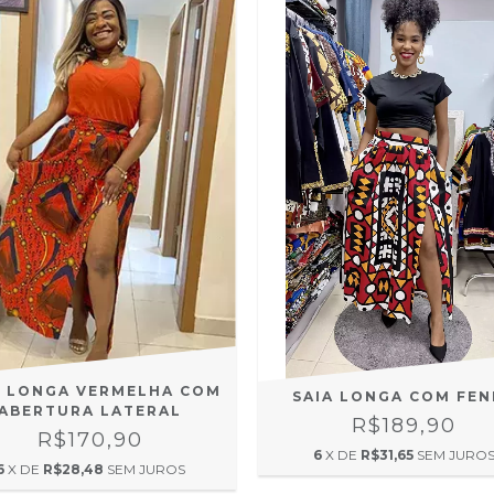
A LONGA VERMELHA COM
SAIA LONGA COM FE
ABERTURA LATERAL
R$189,90
R$170,90
6
X DE
R$31,65
SEM JURO
6
X DE
R$28,48
SEM JUROS