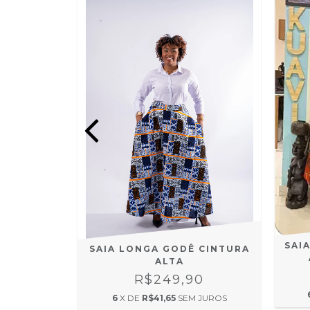
M FENDA
0
 JUROS
SAI
SAIA LONGA GODÊ CINTURA
ALTA
R$249,90
6
X DE
R$41,65
SEM JUROS