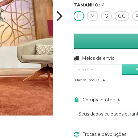
TAMANHO:
P
P
M
G
GG
Entregas para o CEP:
Meios de envio
C
Não sei meu CEP
Compra protegida
Seus dados cuidados duran
Trocas e devoluções