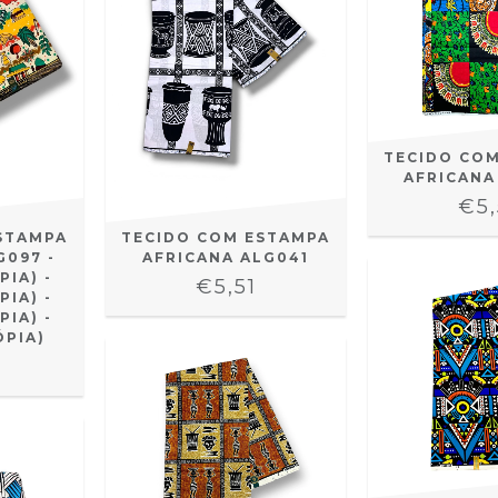
TECIDO CO
AFRICANA
€5,
STAMPA
TECIDO COM ESTAMPA
G097 -
AFRICANA ALG041
PIA) -
€5,51
PIA) -
PIA) -
ÓPIA)