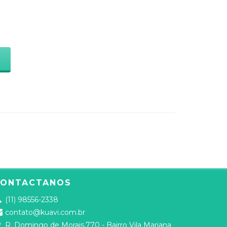
S
CONTACTANOS
(11) 98556-2338
contato@kuavi.com.br
R. Domingo de Morais,770 - Bairro Vila Mariana