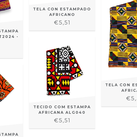
TELA CON ESTAMPADO
AFRICANO
€5,51
STAMPA
T2024 -
TELA CON 
AFRI
€5,
TECIDO COM ESTAMPA
AFRICANA ALG040
€5,51
STAMPA