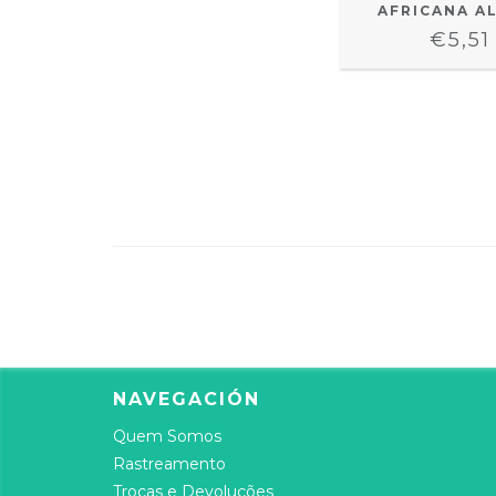
AFRICANA A
€5,51
NAVEGACIÓN
Quem Somos
Rastreamento
Trocas e Devoluções