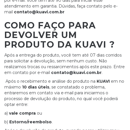
por e-mail. Você tem até 90 dias para iniciar esse
atendimento em garantia. Dúvidas, faça contato pelo e-
mail
contato@kuavi.com.br
COMO FAÇO PARA
DEVOLVER UM
PRODUTO DA KUAVI ?
Após a entrega do produto, você tem até 07 dias corridos
para solicitar a devolução, sem nenhum custo. Não
realizamos trocas ou ressarcimentos após este prazo. Entre
em contato por e-mail
contato@kuavi.com.br
.
Após o recebimento e análise do produto na
KUAVI
em no
máximo
10 dias úteis
, se constatado o problema,
entraremos em contato via e-mail para iniciarmos o
processo de devolução do produto, no qual você poderá
optar entre:
a)
vale compra
ou
b)
Estorno/reembolso
.