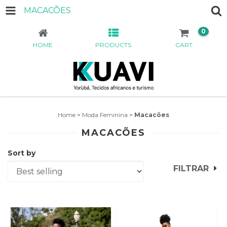
MACACÕES
0
HOME
PRODUCTS
CART
Home
>
Moda Feminina
>
Macacões
MACACÕES
Sort by
FILTRAR