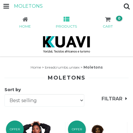
MOLETONS
0
HOME
PRODUCTS
CART
Home
>
breadcrumbs.unisex
>
Moletons
MOLETONS
Sort by
FILTRAR
OFFER
OFFER