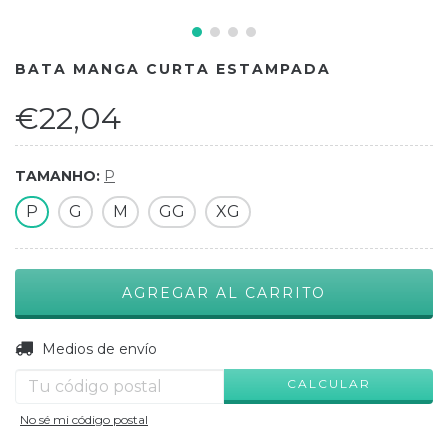
BATA MANGA CURTA ESTAMPADA
€22,04
TAMANHO:
P
P
G
M
GG
XG
CAMBIAR CP
Entregas para el CP:
Medios de envío
CALCULAR
No sé mi código postal