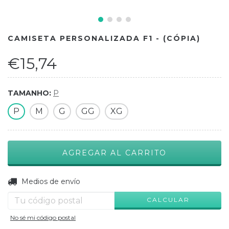
CAMISETA PERSONALIZADA F1 - (CÓPIA)
€15,74
TAMANHO:
P
P
M
G
GG
XG
CAMBIAR CP
Entregas para el CP:
Medios de envío
CALCULAR
No sé mi código postal