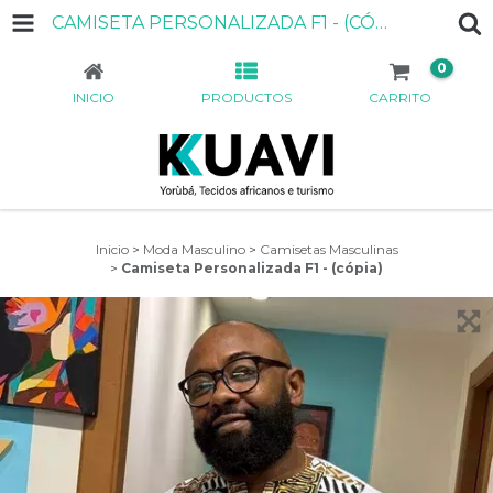
CAMISETA PERSONALIZADA F1 - (CÓPIA)
0
INICIO
PRODUCTOS
CARRITO
Inicio
>
Moda Masculino
>
Camisetas Masculinas
>
Camiseta Personalizada F1 - (cópia)