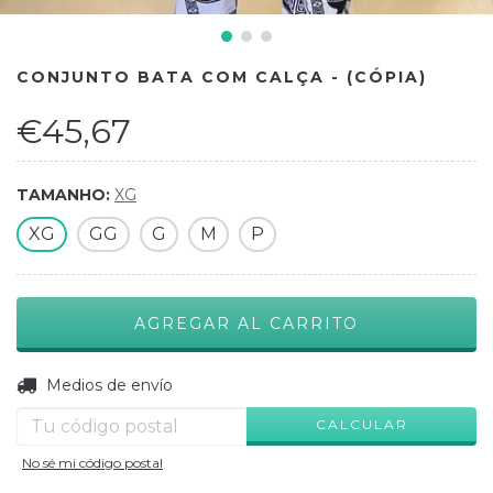
CONJUNTO BATA COM CALÇA - (CÓPIA)
€45,67
TAMANHO:
XG
XG
GG
G
M
P
CAMBIAR CP
Entregas para el CP:
Medios de envío
CALCULAR
No sé mi código postal