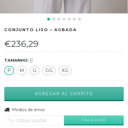
CONJUNTO LISO – AGBADA
€236,29
TAMANHO:
P
P
M
G
GG
XG
CAMBIAR CP
Entregas para el CP:
Medios de envío
CALCULAR