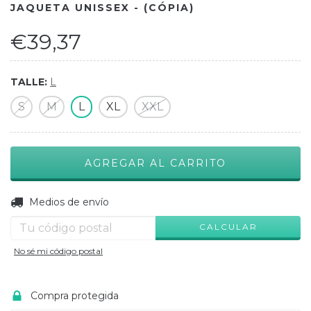
JAQUETA UNISSEX - (CÓPIA)
€39,37
TALLE:
L
S
M
L
XL
XXL
CAMBIAR CP
Entregas para el CP:
Medios de envío
CALCULAR
No sé mi código postal
Compra protegida