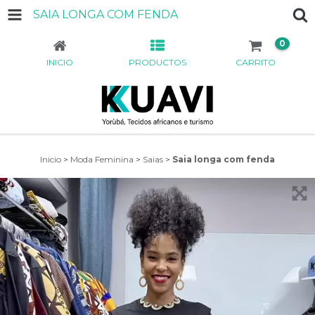
SAIA LONGA COM FENDA
0
INICIO
PRODUCTOS
CARRITO
Inicio
>
Moda Feminina
>
Saias
>
Saia longa com fenda