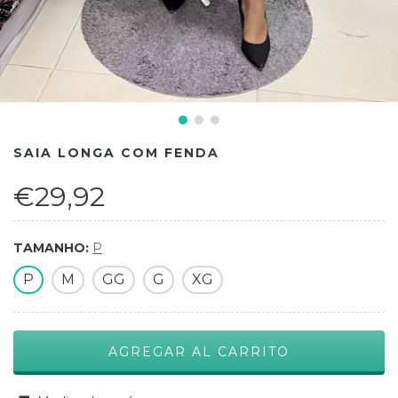
SAIA LONGA COM FENDA
€29,92
TAMANHO:
P
P
M
GG
G
XG