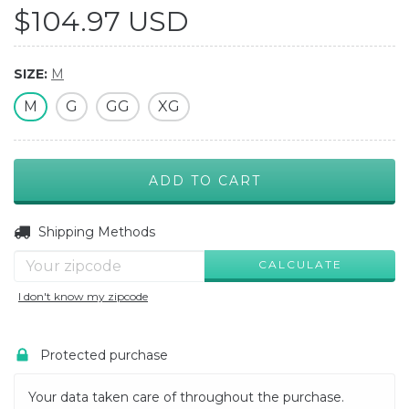
$104.97 USD
SIZE:
M
M
G
GG
XG
CHANGE ZIPCODE
Shipping for zipcode:
Shipping Methods
CALCULATE
I don't know my zipcode
Protected purchase
Your data taken care of throughout the purchase.