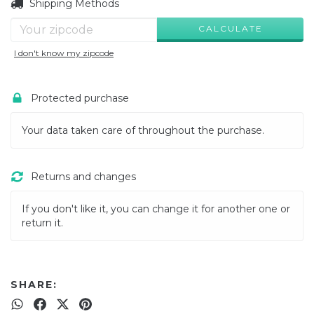
CHANGE ZIPCODE
Shipping for zipcode:
Shipping Methods
CALCULATE
I don't know my zipcode
Protected purchase
Your data taken care of throughout the purchase.
Returns and changes
If you don't like it, you can change it for another one or
return it.
SHARE: