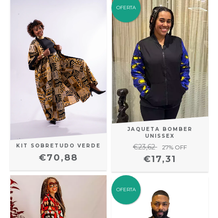
OFERTA
JAQUETA BOMBER
UNISSEX
KIT SOBRETUDO VERDE
€23,62
27
% OFF
€70,88
€17,31
OFERTA