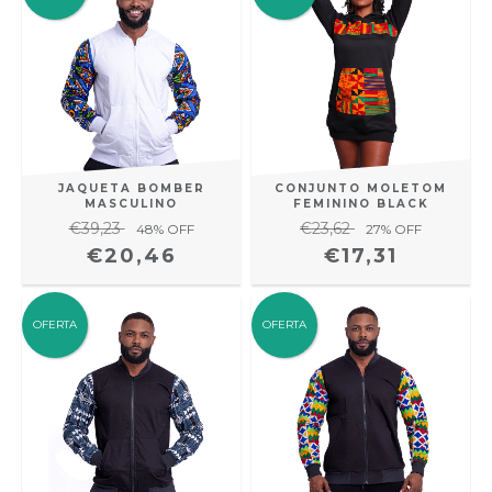
JAQUETA BOMBER
CONJUNTO MOLETOM
MASCULINO
FEMININO BLACK
€39,23
€23,62
48
% OFF
27
% OFF
€20,46
€17,31
OFERTA
OFERTA