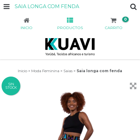
SAIA LONGA COM FENDA
0
INICIO
PRODUCTOS
CARRITO
Inicio
>
Moda Feminina
>
Saias
>
Saia longa com fenda
SIN
STOCK