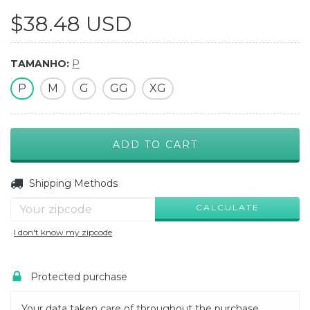
$38.48 USD
TAMANHO:
P
P
M
G
GG
XG
CHANGE ZIPCODE
Shipping for zipcode:
Shipping Methods
CALCULATE
I don't know my zipcode
Protected purchase
Your data taken care of throughout the purchase.