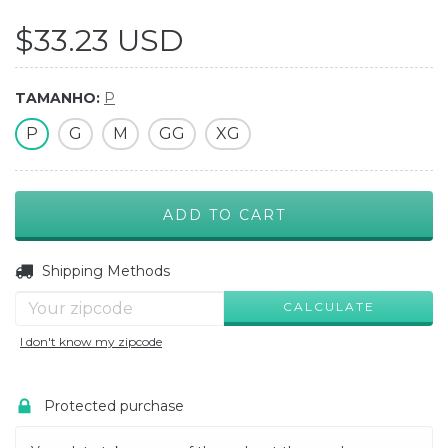
$33.23 USD
TAMANHO:
P
P
G
M
GG
XG
CHANGE ZIPCODE
Shipping for zipcode:
Shipping Methods
CALCULATE
I don't know my zipcode
Protected purchase